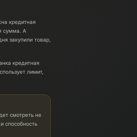
жна кредитная
я сумма. А
дня закупили товар,
банка кредитная
спользует лимит,
дет смотреть не
 и способность