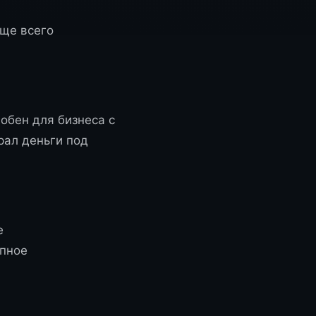
аще всего
обен для бизнеса с
рал деньги под
е
апное