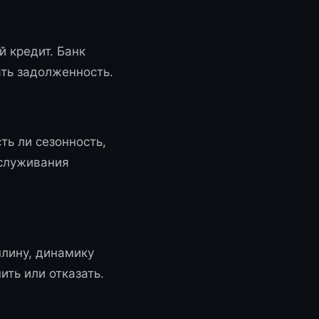
 кредит. Банк
ать задолженность.
ть ли сезонность,
бслуживания
плину, динамику
ть или отказать.