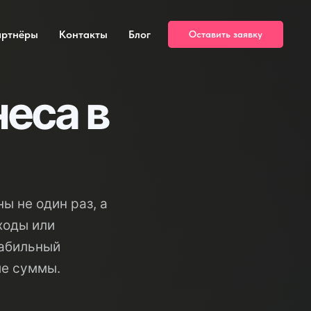
артнёры
Контакты
Блог
Оставить заявку
еса в
ы не один раз, а
ходы или
табильный
ые суммы.