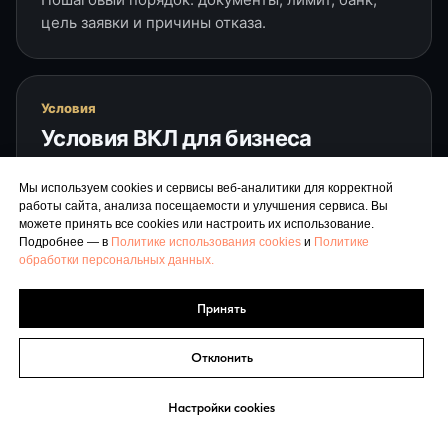
цель заявки и причины отказа.
Условия
Условия ВКЛ для бизнеса
Лимит, срок линии, срок транша, ставка, залог,
Мы используем cookies и сервисы веб-аналитики для корректной
документы и погашение.
работы сайта, анализа посещаемости и улучшения сервиса. Вы
можете принять все cookies или настроить их использование.
Подробнее — в
Политике использования cookies
и
Политике
обработки персональных данных.
Погашение
Погашение ВКЛ
Принять
Как возвращать транши, восстанавливать лимит
Отклонить
и не попасть в кассовый разрыв.
Настройки cookies